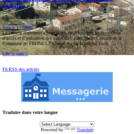
Culturel
07 mars 2015
Article 1 : Objet
Le présent règlement a pour objet de déterminer les conditions
d’accès et d’utilisation des salles du Centre Socio-Culturel de la
Commune de FRONCLES, situé rue du Maréchal Foch.
Lire la suite...
Fil RSS des articles
Traduire dans votre langue
Powered by
Translate