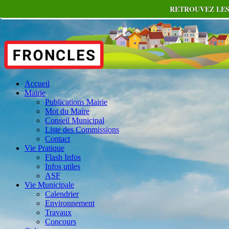
RETROUVEZ LES
Accueil
Mairie
Publications Mairie
Mot du Maire
Conseil Municipal
Liste des Commissions
Contact
Vie Pratique
Flash Infos
Infos utiles
ASF
Vie Municipale
Calendrier
Environnement
Travaux
Concours