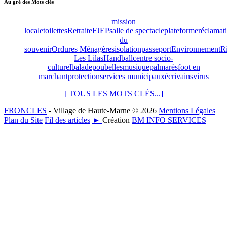
Au gré des Mots clés
mission
locale
toilettes
Retraite
FJEP
salle de spectacle
plateforme
réclamat
du
souvenir
Ordures Ménagères
isolation
passeport
Environnement
R
Les Lilas
Handball
centre socio-
culturel
balade
poubelles
musique
palmarès
foot en
marchant
protection
services municipaux
écrivains
virus
[ TOUS LES MOTS CLÉS...]
FRONCLES
- Village de Haute-Marne © 2026
Mentions Légales
Plan du Site
Fil des articles
►
Création
BM INFO SERVICES