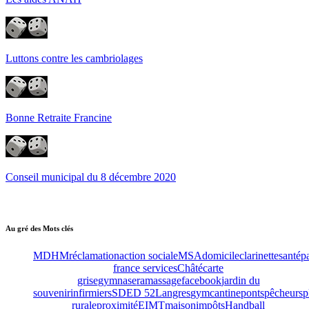
Luttons contre les cambriolages
Bonne Retraite Francine
Conseil municipal du 8 décembre 2020
Au gré des Mots clés
MDHM
réclamation
action sociale
MSA
domicile
clarinette
santé
p
france services
Châté
carte
grise
gymnase
ramassage
facebook
jardin du
souvenir
infirmiers
SDED 52
Langres
gym
cantine
ponts
pêcheurs
p
rurale
proximité
EIMT
maison
impôts
Handball