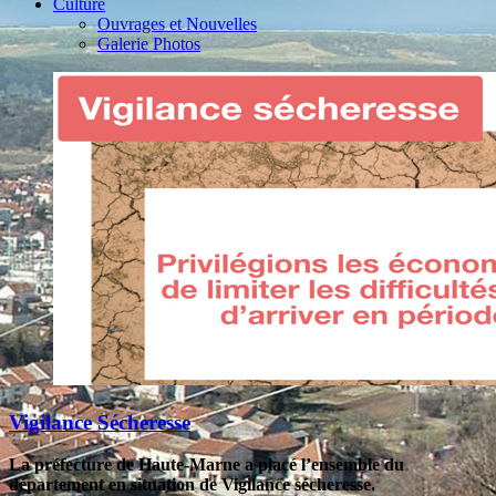
Culture
Ouvrages et Nouvelles
Galerie Photos
Vigilance Sécheresse
La préfecture de Haute-Marne a placé l’ensemble du
département en situation de Vigilance sécheresse.