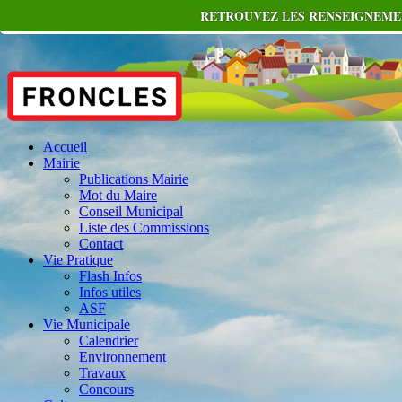
RETROUVEZ LES RENSEIGNEMEN
Accueil
Mairie
Publications Mairie
Mot du Maire
Conseil Municipal
Liste des Commissions
Contact
Vie Pratique
Flash Infos
Infos utiles
ASF
Vie Municipale
Calendrier
Environnement
Travaux
Concours