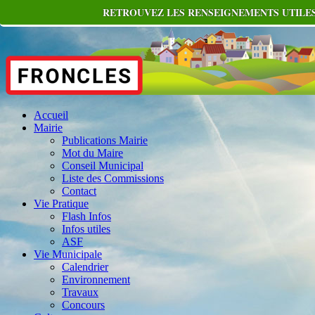
RETROUVEZ LES RENSEIGNEMENTS UTILES
Accueil
Mairie
Publications Mairie
Mot du Maire
Conseil Municipal
Liste des Commissions
Contact
Vie Pratique
Flash Infos
Infos utiles
ASF
Vie Municipale
Calendrier
Environnement
Travaux
Concours