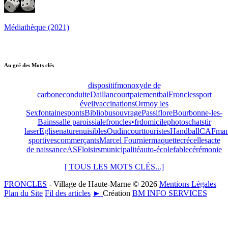
Médiathèque (2021)
Au gré des Mots clés
dispositif
monoxyde de
carbone
conduite
Daillancourt
paiement
bal
Froncles
sport
éveil
vaccinations
Ormoy les
Sexfontaines
ponts
Bibliobus
ouvrage
Passiflore
Bourbonne-les-
Bains
salle paroissiale
froncles•fr
domicile
photos
chats
tir
laser
Eglise
nature
nuisibles
Oudincourt
touristes
Handball
CAF
man
sportives
commerçants
Marcel Fournier
maquette
crécelles
acte
de naissance
ASF
loisirs
municipalité
auto-école
fable
cérémonie
[ TOUS LES MOTS CLÉS...]
FRONCLES
- Village de Haute-Marne © 2026
Mentions Légales
Plan du Site
Fil des articles
►
Création
BM INFO SERVICES