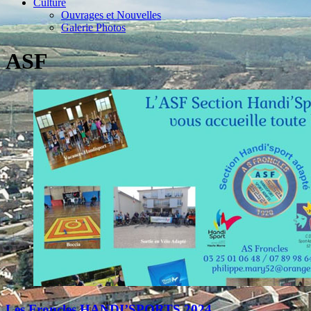
Culture
Ouvrages et Nouvelles
Galerie Photos
ASF
Les Froncles HANDI’SPORTS 2024