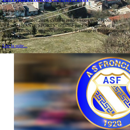
24 mars 2025
Jeudi 19 septembre 2024, c'était le rendez-vous annuel pour les
"Froncles HANDI’SPORTS" organisé par l’ASFroncles et le
Comité Handisport en association avec le collège et l'école primaire
de Froncles.
Lire la suite...