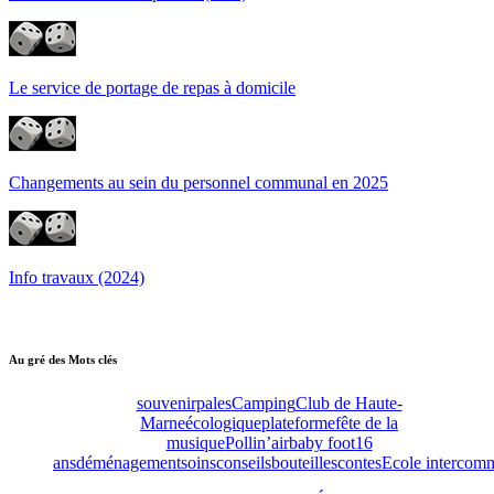
Le service de portage de repas à domicile
Changements au sein du personnel communal en 2025
Info travaux (2024)
Au gré des Mots clés
souvenir
pales
Camping
Club de Haute-
Marne
écologique
plateforme
fête de la
musique
Pollin’air
baby foot
16
ans
déménagement
soins
conseils
bouteilles
contes
Ecole intercom