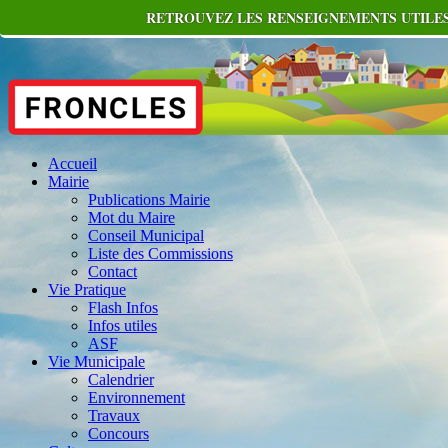
RETROUVEZ LES RENSEIGNEMENTS UTILES
Accueil
Mairie
Publications Mairie
Mot du Maire
Conseil Municipal
Liste des Commissions
Contact
Vie Pratique
Flash Infos
Infos utiles
ASF
Vie Municipale
Calendrier
Environnement
Travaux
Concours