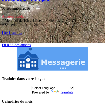
05 septembre 2016
Accueil public
:
*
Mercredi de 10h à 12h et de 14h30 à 17h30
*
Samedi : de 10h à 12h
Lire la suite...
Fil RSS des articles
Traduire dans votre langue
Powered by
Translate
Calendrier du mois