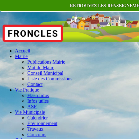
RETROUVEZ LES RENSEIGNEMEN
Accueil
Mairie
Publications Mairie
Mot du Maire
Conseil Municipal
Liste des Commissions
Contact
Vie Pratique
Flash Infos
Infos utiles
ASF
Vie Municipale
Calendrier
Environnement
Travaux
Concours