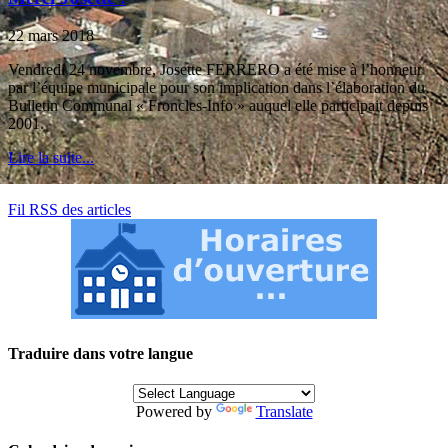
22 mars 2018
Vendredi 24 novembre, Josette FERRERO a été mise à l’honneur
par l’équipe municipale pour son implication dans l’élaboration du
Bulletin Communal « Froncles-Info » auquel elle participait depuis
2001.
Lire la suite...
Fil RSS des articles
Traduire dans votre langue
Powered by
Translate