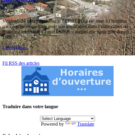
22 mars 2018
Vendredi 24 novembre, Josette FERRERO a été mise à l’honneur
par l’équipe municipale pour son implication dans l’élaboration du
Bulletin Communal « Froncles-Info » auquel elle participait depuis
2001.
Lire la suite...
Fil RSS des articles
Traduire dans votre langue
Powered by
Translate