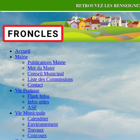
RETROUVEZ LES RENSEIGNEM
Accueil
Mairie
Publications Mairie
Mot du Maire
Conseil Municipal
Liste des Commissions
Contact
Vie Pratique
Flash Infos
Infos utiles
ASF
Vie Municipale
Calendrier
Environnement
Travaux
Concours