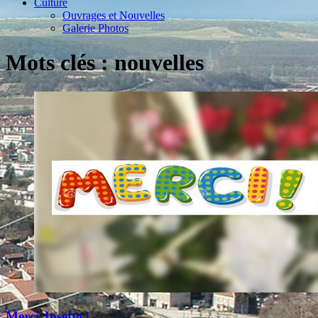
Culture
Ouvrages et Nouvelles
Galerie Photos
Mots clés : nouvelles
Merci Josette !