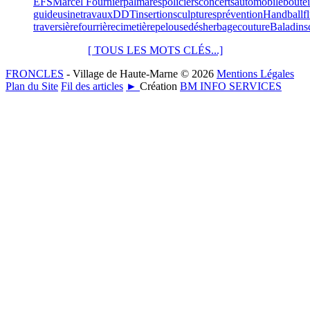
EFS
Marcel Fournier
palmarès
policiers
concerts
automobile
boutei
guide
usine
travaux
DDT
insertion
sculptures
prévention
Handball
f
traversière
fourrière
cimetière
pelouse
désherbage
couture
Baladins
[ TOUS LES MOTS CLÉS...]
FRONCLES
- Village de Haute-Marne © 2026
Mentions Légales
Plan du Site
Fil des articles
►
Création
BM INFO SERVICES