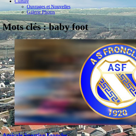
Culture
Ouvrages et Nouvelles
Galerie Photos
Mots clés : baby foot
Amicale Sportive Froncles