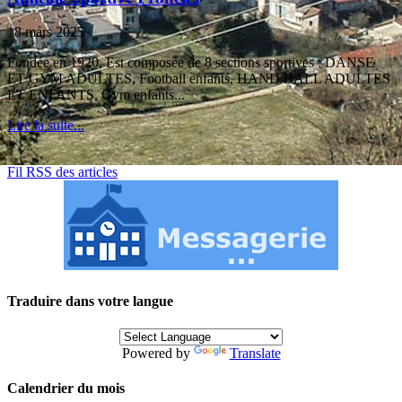
18 mars 2025
Fondée en 1920, Est composée de 8 sections sportives : DANSE
ET GYM ADULTES, Football enfants, HAND BALL ADULTES
ET ENFANTS, Gym enfants...
Lire la suite...
Fil RSS des articles
Traduire dans votre langue
Powered by
Translate
Calendrier du mois