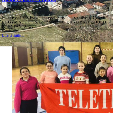
18 mars 2025
Fondée en 1920, Est composée de 8 sections sportives : DANSE
ET GYM ADULTES, Football enfants, HAND BALL ADULTES
ET ENFANTS, Gym enfants...
Lire la suite...