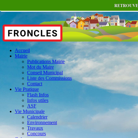
RETROUVEZ
Accueil
Mairie
Publications Mairie
Mot du Maire
Conseil Municipal
Liste des Commissions
Contact
Vie Pratique
Flash Infos
Infos utiles
ASF
Vie Municipale
Calendrier
Environnement
Travaux
Concours