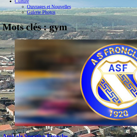
Culture
Ouvrages et Nouvelles
Galerie Photos
Mots clés : gym
Amicale Sportive Froncles