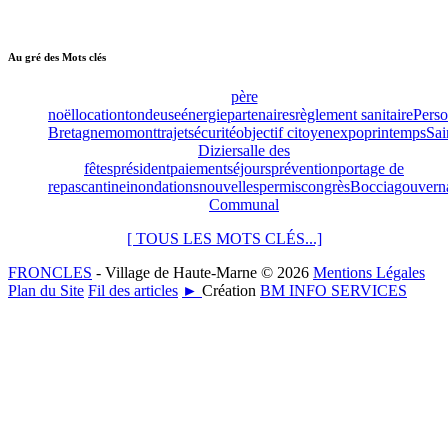
Au gré des Mots clés
père
noël
location
tondeuse
énergie
partenaires
règlement sanitaire
Pers
Bretagne
momont
trajet
sécurité
objectif citoyen
expo
printemps
Sai
Dizier
salle des
fêtes
président
paiement
séjours
prévention
portage de
repas
cantine
inondations
nouvelles
permis
congrès
Boccia
gouvern
Communal
[ TOUS LES MOTS CLÉS...]
FRONCLES
- Village de Haute-Marne © 2026
Mentions Légales
Plan du Site
Fil des articles
►
Création
BM INFO SERVICES