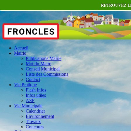
RETROUVEZ LE
Accueil
Mairie
Publications Mairie
Mot du Maire
Conseil Municipal
Liste des Commissions
Contact
Vie Pratique
Flash Infos
Infos utiles
ASF
Vie Municipale
Calendrier
Environnement
Travaux
Concours