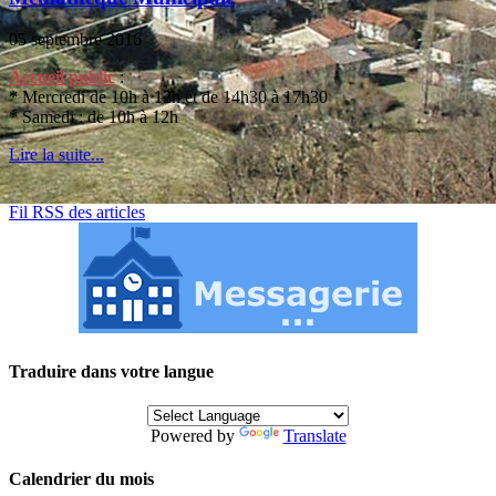
05 septembre 2016
Accueil public
:
*
Mercredi de 10h à 12h et de 14h30 à 17h30
*
Samedi : de 10h à 12h
Lire la suite...
Fil RSS des articles
Traduire dans votre langue
Powered by
Translate
Calendrier du mois