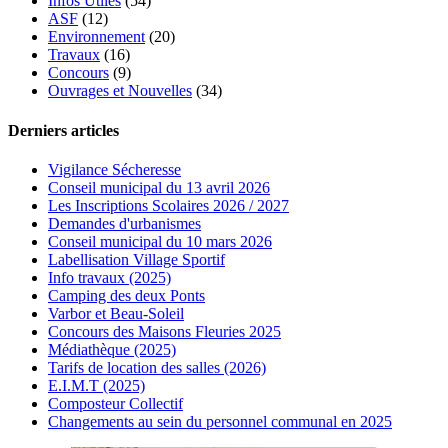
Infos Utiles
(54)
ASF
(12)
Environnement
(20)
Travaux
(16)
Concours
(9)
Ouvrages et Nouvelles
(34)
Derniers articles
Vigilance Sécheresse
Conseil municipal du 13 avril 2026
Les Inscriptions Scolaires 2026 / 2027
Demandes d'urbanismes
Conseil municipal du 10 mars 2026
Labellisation Village Sportif
Info travaux (2025)
Camping des deux Ponts
Varbor et Beau-Soleil
Concours des Maisons Fleuries 2025
Médiathèque (2025)
Tarifs de location des salles (2026)
E.I.M.T (2025)
Composteur Collectif
Changements au sein du personnel communal en 2025