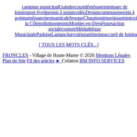
camping municipal
Guindrecourt
déménagement
parc de
loisirs
sport éveil
permis à points
vidéo
Design
commune
permis à
points
aménagements
amicale
fresque
Chaumont
enseignants
intox
la Côte
pollutions
tennis
Montier-en-Der
séjours
action
sociale
couture
Médiathèque
Municipale
Parking
Lamancine
voirie
patrimoine
accueil de loisirs
[ TOUS LES MOTS CLÉS...]
FRONCLES
- Village de Haute-Marne © 2026
Mentions Légales
Plan du Site
Fil des articles
►
Création
BM INFO SERVICES