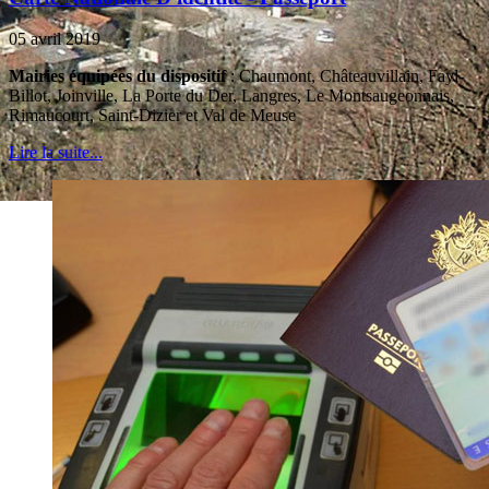
05 avril 2019
Mairies équipées du dispositif
: Chaumont, Châteauvillain, Fayl-
Billot, Joinville, La Porte du Der, Langres, Le Montsaugeonnais,
Rimaucourt, Saint-Dizier et Val de Meuse
Lire la suite...