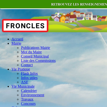
RETROUVEZ LES RENSEIGNEMENT
Accueil
Mairie
Publications Mairie
Mot du Maire
Conseil Municipal
Liste des Commissions
Contact
Vie Pratique
Flash Infos
Infos utiles
ASF
Vie Municipale
Calendrier
Environnement
Travaux
Concours