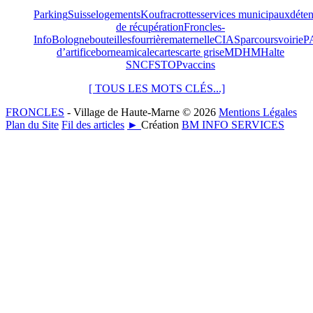
Parking
Suisse
logements
Koufra
crottes
services municipaux
déten
de récupération
Froncles-
Info
Bologne
bouteilles
fourrière
maternelle
CIAS
parcours
voirie
P
d’artifice
borne
amicale
cartes
carte grise
MDHM
Halte
SNCF
STOP
vaccins
[ TOUS LES MOTS CLÉS...]
FRONCLES
- Village de Haute-Marne © 2026
Mentions Légales
Plan du Site
Fil des articles
►
Création
BM INFO SERVICES