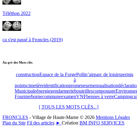
Téléthon 2022
ça s'est passé à Froncles (2019)
Au gré des Mots clés
construction
Espace de la Forge
Pollin’air
parc de loisirs
permis
à
points
cimetière
identification
promeneur
mensualisation
déclarati
Municipale
énergie
gendarmerie
bouteilles
compostage
Environne
Fournier
borne
commune
examen
VNF
bennes à verre
Camping
cu
[ TOUS LES MOTS CLÉS...]
FRONCLES
- Village de Haute-Marne © 2026
Mentions Légales
Plan du Site
Fil des articles
►
Création
BM INFO SERVICES