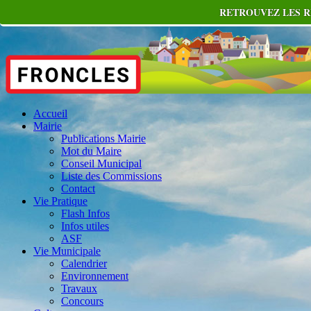
RETROUVEZ LES R
Accueil
Mairie
Publications Mairie
Mot du Maire
Conseil Municipal
Liste des Commissions
Contact
Vie Pratique
Flash Infos
Infos utiles
ASF
Vie Municipale
Calendrier
Environnement
Travaux
Concours