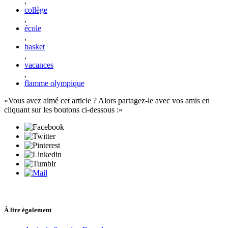
,
collège
,
école
,
basket
,
vacances
,
flamme olympique
Vous avez aimé cet article ? Alors partagez-le avec vos amis en
cliquant sur les boutons ci-dessous :
À lire également