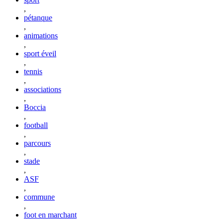
,
pétanque
,
animations
,
sport éveil
,
tennis
,
associations
,
Boccia
,
football
,
parcours
,
stade
,
ASF
,
commune
,
foot en marchant