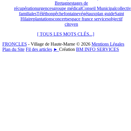
Bretagne
stages de
récupération
urgences
groupe médical
Conseil Municipal
collectiv
familiales
Téléthon
pêche
fontaine
végétaux
plan guide
Saint
Hilaire
plantations
concerts
espace france services
objectif
citoyen
[ TOUS LES MOTS CLÉS...]
FRONCLES
- Village de Haute-Marne © 2026
Mentions Légales
Plan du Site
Fil des articles
►
Création
BM INFO SERVICES