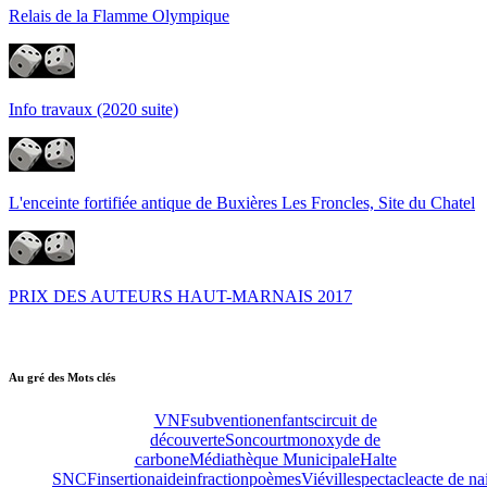
Relais de la Flamme Olympique
Info travaux (2020 suite)
L'enceinte fortifiée antique de Buxières Les Froncles, Site du Chatel
PRIX DES AUTEURS HAUT-MARNAIS 2017
Au gré des Mots clés
VNF
subvention
enfants
circuit de
découverte
Soncourt
monoxyde de
carbone
Médiathèque Municipale
Halte
SNCF
insertion
aide
infraction
poèmes
Viéville
spectacle
acte de na