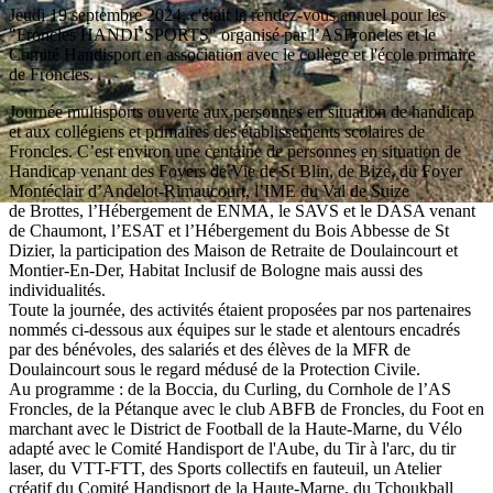
Jeudi 19 septembre 2024, c'était le rendez-vous annuel pour les
"Froncles HANDI’SPORTS" organisé par l’ASFroncles et le
Comité Handisport en association avec le collège et l'école primaire
de Froncles.
Journée multisports ouverte aux personnes en situation de handicap
et aux collégiens et primaires des établissements scolaires de
Froncles. C’est environ une centaine de personnes en situation de
Handicap venant des Foyers de Vie de St Blin, de Bize, du Foyer
Montéclair d’Andelot-Rimaucourt, l’IME du Val de Suize
de Brottes, l’Hébergement de ENMA, le SAVS et le DASA venant
de Chaumont, l’ESAT et l’Hébergement du Bois Abbesse de St
Dizier, la participation des Maison de Retraite de Doulaincourt et
Montier-En-Der, Habitat Inclusif de Bologne mais aussi des
individualités.
Toute la journée, des activités étaient proposées par nos partenaires
nommés ci-dessous aux équipes sur le stade et alentours encadrés
par des bénévoles, des salariés et des élèves de la MFR de
Doulaincourt sous le regard médusé de la Protection Civile.
Au programme : de la Boccia, du Curling, du Cornhole de l’AS
Froncles, de la Pétanque avec le club ABFB de Froncles, du Foot en
marchant avec le District de Football de la Haute-Marne, du Vélo
adapté avec le Comité Handisport de l'Aube, du Tir à l'arc, du tir
laser, du VTT-FTT, des Sports collectifs en fauteuil, un Atelier
créatif du Comité Handisport de la Haute-Marne, du Tchoukball