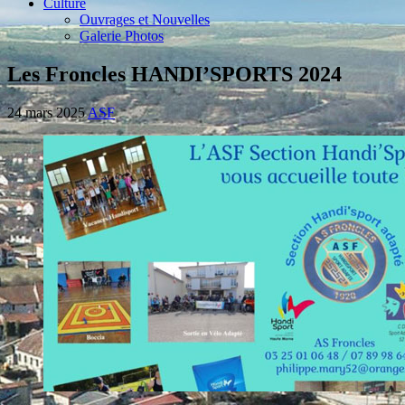
Culture
Ouvrages et Nouvelles
Galerie Photos
Les Froncles HANDI’SPORTS 2024
24 mars 2025
ASF