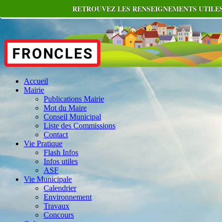
RETROUVEZ LES RENSEIGNEMENTS UTILES
Accueil
Mairie
Publications Mairie
Mot du Maire
Conseil Municipal
Liste des Commissions
Contact
Vie Pratique
Flash Infos
Infos utiles
ASF
Vie Municipale
Calendrier
Environnement
Travaux
Concours