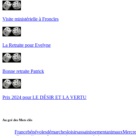
Visite ministérielle à Froncles
La Retraite pour Evelyne
Bonne retraite Patrick
Prix 2024 pour LE DÉSIR ET LA VERTU
Au gré des Mots clés
France
bénévoles
démarches
loisirs
assainissement
animaux
Mercre