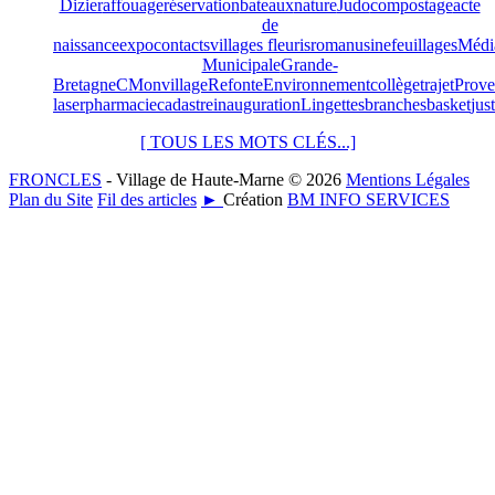
Dizier
affouage
réservation
bateaux
nature
Judo
compostage
acte
de
naissance
expo
contacts
villages fleuris
roman
usine
feuillages
Médi
Municipale
Grande-
Bretagne
CMonvillage
Refonte
Environnement
collège
trajet
Prove
laser
pharmacie
cadastre
inauguration
Lingettes
branches
basket
jus
[ TOUS LES MOTS CLÉS...]
FRONCLES
- Village de Haute-Marne © 2026
Mentions Légales
Plan du Site
Fil des articles
►
Création
BM INFO SERVICES