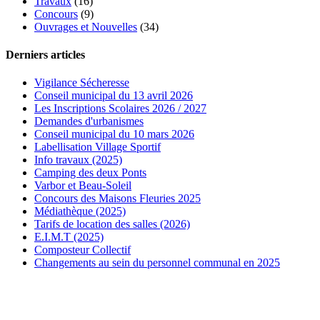
Travaux
(16)
Concours
(9)
Ouvrages et Nouvelles
(34)
Derniers articles
Vigilance Sécheresse
Conseil municipal du 13 avril 2026
Les Inscriptions Scolaires 2026 / 2027
Demandes d'urbanismes
Conseil municipal du 10 mars 2026
Labellisation Village Sportif
Info travaux (2025)
Camping des deux Ponts
Varbor et Beau-Soleil
Concours des Maisons Fleuries 2025
Médiathèque (2025)
Tarifs de location des salles (2026)
E.I.M.T (2025)
Composteur Collectif
Changements au sein du personnel communal en 2025