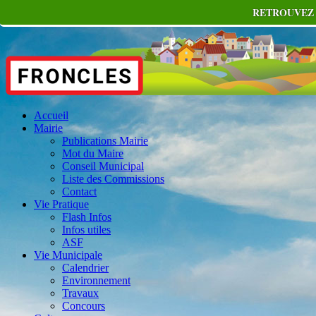
RETROUVEZ 
Accueil
Mairie
Publications Mairie
Mot du Maire
Conseil Municipal
Liste des Commissions
Contact
Vie Pratique
Flash Infos
Infos utiles
ASF
Vie Municipale
Calendrier
Environnement
Travaux
Concours