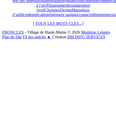
fête des Mères
affouage
isolation
vigilance
discothèque
commerçan
à l’arc
Pâques
amendes
radars
sport
éveil
Choignes
Design
Marpa
feux
d’artifice
identification
règlement sanitaire
contacts
Ministre
intoxi
[ TOUS LES MOTS CLÉS...]
FRONCLES
- Village de Haute-Marne © 2026
Mentions Légales
Plan du Site
Fil des articles
►
Création
BM INFO SERVICES