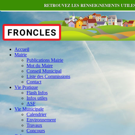
RETROUVEZ LES RENSEIGNEMENTS UTILES
Accueil
Mairie
Publications Mairie
Mot du Maire
Conseil Municipal
Liste des Commissions
Contact
Vie Pratique
Flash Infos
Infos utiles
ASF
Vie Municipale
Calendrier
Environnement
Travaux
Concours