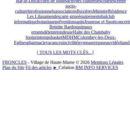
Bar-le-Duc
accueil de loisirs
activités culturelles
courses
centre
socio-
culturel
professionnels
associations
Buxières
Ministre
Résidence
Les Lilas
amendes
carte grise
équipements
bal
club
informatique
botanique
prévention
sapin
Jeunesse et Sport
concert
Brigitte Bardot
animaux
errants
détente
tondeuse
Halte des Chats
baby
foot
printemps
basket
MDHM
Colombey-les-Deux-
Eglises
pharmacie
vacances
incivilité
gymnase
repas
eau
vidéo
handf
[ TOUS LES MOTS CLÉS...]
FRONCLES
- Village de Haute-Marne © 2026
Mentions Légales
Plan du Site
Fil des articles
►
Création
BM INFO SERVICES