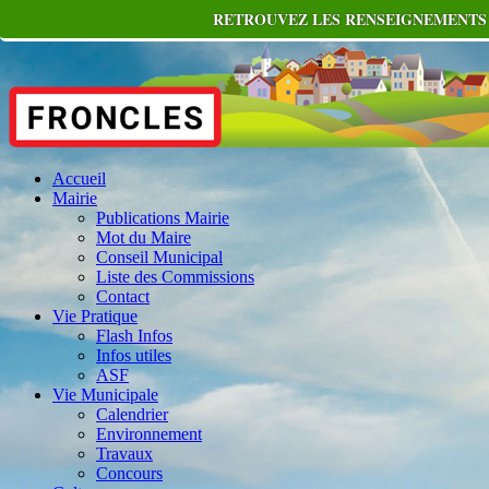
RETROUVEZ LES RENSEIGNEMENTS U
Accueil
Mairie
Publications Mairie
Mot du Maire
Conseil Municipal
Liste des Commissions
Contact
Vie Pratique
Flash Infos
Infos utiles
ASF
Vie Municipale
Calendrier
Environnement
Travaux
Concours