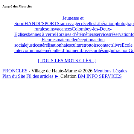
Au gré des Mots clés
Jeunesse et
Sport
HANDI’SPORTS
ramassage
crécelles
Libération
photograp
rurale
soins
vacances
Colombey-les-Deux-
Eglises
bennes à verre
Horaires d’été
métiers
services
réservation
f
Fleuries
maternelle
réception
action
sociale
justice
stérélisation
haies
culture
trottoirs
contacts
livre
Ecole
intercommunale
médaille d’honneur
bus
sécurité
sang
infraction
Gu
[ TOUS LES MOTS CLÉS...]
FRONCLES
- Village de Haute-Marne © 2026
Mentions Légales
Plan du Site
Fil des articles
►
Création
BM INFO SERVICES