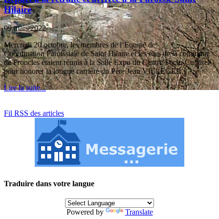
Hilaire
09 mars 2022
Mercredi 20 octobre, les membres de l’Equipe de
Coordination Paroissiale de Saint Hilaire et les élus de la commune
de Froncles étaient réunis à la Salle Expo du Centre Socio-Culturel
pour honorer la longue carrière du Père Jean VILLEGER.
Lire la suite...
Fil RSS des articles
Traduire dans votre langue
Powered by
Translate