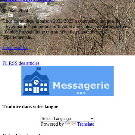
26 mars 2024
Chez les adultes, la saison 2022/2023 a commencé au mois de
janvier par le championnat d’hiver et après plusieurs parties serrées,
l‘équipe finissait 3ème et restera en deuxième division
départementale...
Lire la suite...
Fil RSS des articles
Traduire dans votre langue
Powered by
Translate