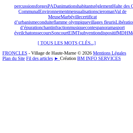
percussions
forges
PAD
animations
habitants
règlement
Halte des 
Communal
Environnement
mensualisation
scie
roman
Val de
Meuse
Marbéville
certificat
d’urbanisme
conduite
flamme olympique
villages fleuris
Libératio
d’épuration
chant
infraction
musique
contes
panorama
sport
éveil
chatons
secours
Soncourt
EIMT
subvention
dispositif
MDHM
[ TOUS LES MOTS CLÉS...]
FRONCLES
- Village de Haute-Marne © 2026
Mentions Légales
Plan du Site
Fil des articles
►
Création
BM INFO SERVICES