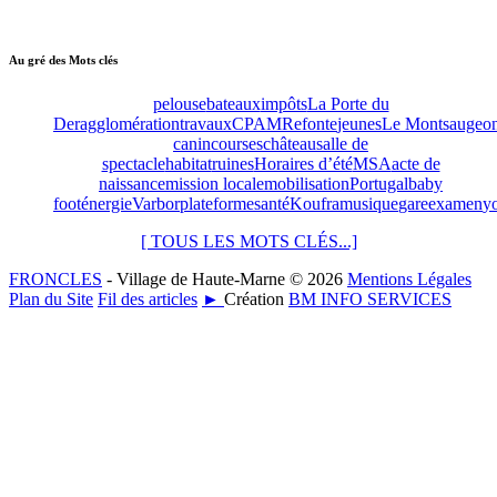
Au gré des Mots clés
pelouse
bateaux
impôts
La Porte du
Der
agglomération
travaux
CPAM
Refonte
jeunes
Le Montsaugeon
canin
courses
château
salle de
spectacle
habitat
ruines
Horaires d’été
MSA
acte de
naissance
mission locale
mobilisation
Portugal
baby
foot
énergie
Varbor
plateforme
santé
Koufra
musique
gare
examen
y
[ TOUS LES MOTS CLÉS...]
FRONCLES
- Village de Haute-Marne © 2026
Mentions Légales
Plan du Site
Fil des articles
►
Création
BM INFO SERVICES