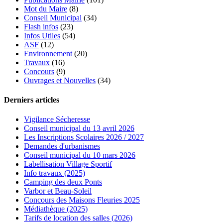
Mot du Maire
(8)
Conseil Municipal
(34)
Flash infos
(23)
Infos Utiles
(54)
ASF
(12)
Environnement
(20)
Travaux
(16)
Concours
(9)
Ouvrages et Nouvelles
(34)
Derniers articles
Vigilance Sécheresse
Conseil municipal du 13 avril 2026
Les Inscriptions Scolaires 2026 / 2027
Demandes d'urbanismes
Conseil municipal du 10 mars 2026
Labellisation Village Sportif
Info travaux (2025)
Camping des deux Ponts
Varbor et Beau-Soleil
Concours des Maisons Fleuries 2025
Médiathèque (2025)
Tarifs de location des salles (2026)