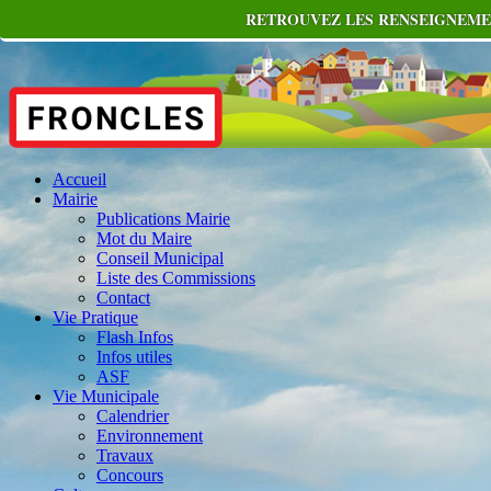
RETROUVEZ LES RENSEIGNEMEN
Accueil
Mairie
Publications Mairie
Mot du Maire
Conseil Municipal
Liste des Commissions
Contact
Vie Pratique
Flash Infos
Infos utiles
ASF
Vie Municipale
Calendrier
Environnement
Travaux
Concours