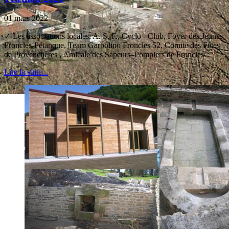
01 mars 2022
✓ Les associations locales: A. S. F., Cyclo - Club, Foyer des Jeunes,
Froncles-Pétanque, Team Garbolino Froncles 52, Comité des Fêtes
de Provenchères , Amicale des Sapeurs–Pompiers de Froncles
Lire la suite...