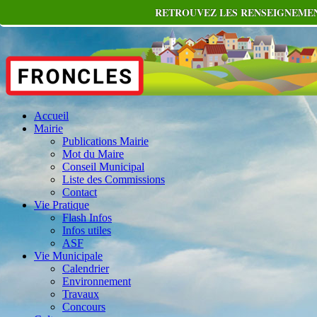
RETROUVEZ LES RENSEIGNEMENT
Accueil
Mairie
Publications Mairie
Mot du Maire
Conseil Municipal
Liste des Commissions
Contact
Vie Pratique
Flash Infos
Infos utiles
ASF
Vie Municipale
Calendrier
Environnement
Travaux
Concours