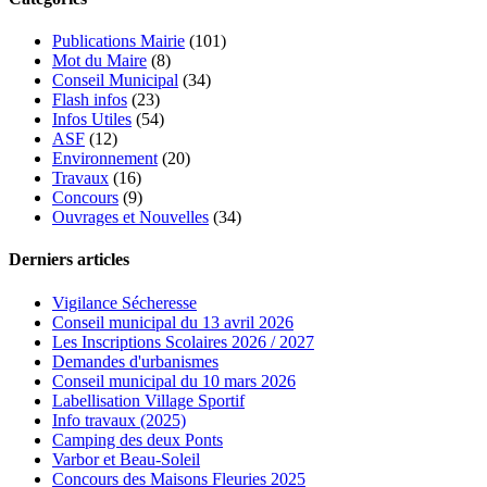
Publications Mairie
(101)
Mot du Maire
(8)
Conseil Municipal
(34)
Flash infos
(23)
Infos Utiles
(54)
ASF
(12)
Environnement
(20)
Travaux
(16)
Concours
(9)
Ouvrages et Nouvelles
(34)
Derniers articles
Vigilance Sécheresse
Conseil municipal du 13 avril 2026
Les Inscriptions Scolaires 2026 / 2027
Demandes d'urbanismes
Conseil municipal du 10 mars 2026
Labellisation Village Sportif
Info travaux (2025)
Camping des deux Ponts
Varbor et Beau-Soleil
Concours des Maisons Fleuries 2025