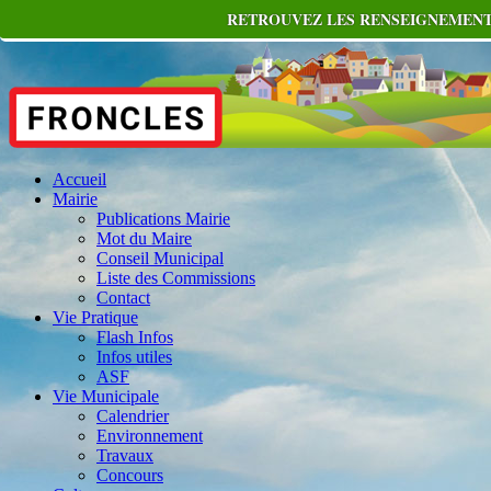
RETROUVEZ LES RENSEIGNEMENTS
Accueil
Mairie
Publications Mairie
Mot du Maire
Conseil Municipal
Liste des Commissions
Contact
Vie Pratique
Flash Infos
Infos utiles
ASF
Vie Municipale
Calendrier
Environnement
Travaux
Concours