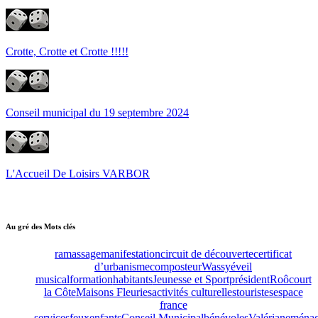
Crotte, Crotte et Crotte !!!!!
Conseil municipal du 19 septembre 2024
L'Accueil De Loisirs VARBOR
Au gré des Mots clés
ramassage
manifestation
circuit de découverte
certificat
d’urbanisme
composteur
Wassy
éveil
musical
formation
habitants
Jeunesse et Sport
président
Roôcourt
la Côte
Maisons Fleuries
activités culturelles
touristes
espace
france
services
feux
enfants
Conseil Municipal
bénévoles
Valériane
ména