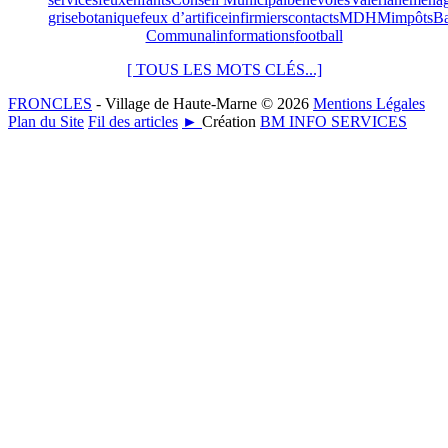
grise
botanique
feux d’artifice
infirmiers
contacts
MDHM
impôts
Ba
Communal
informations
football
[ TOUS LES MOTS CLÉS...]
FRONCLES
- Village de Haute-Marne © 2026
Mentions Légales
Plan du Site
Fil des articles
►
Création
BM INFO SERVICES