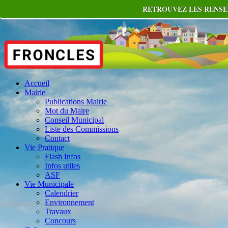
RETROUVEZ LES RENSEI
Accueil
Mairie
Publications Mairie
Mot du Maire
Conseil Municipal
Liste des Commissions
Contact
Vie Pratique
Flash Infos
Infos utiles
ASF
Vie Municipale
Calendrier
Environnement
Travaux
Concours