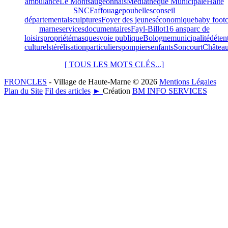
ambulance
Le Montsaugeonnais
Médiathèque Municipale
Halte
SNCF
affouage
poubelles
conseil
départemental
sculptures
Foyer des jeunes
économique
baby foot
marne
services
documentaires
Fayl-Billot
16 ans
parc de
loisirs
propriété
masques
voie publique
Bologne
municipalité
déten
culturel
stérélisation
particuliers
pompiers
enfants
Soncourt
Château
[ TOUS LES MOTS CLÉS...]
FRONCLES
- Village de Haute-Marne © 2026
Mentions Légales
Plan du Site
Fil des articles
►
Création
BM INFO SERVICES