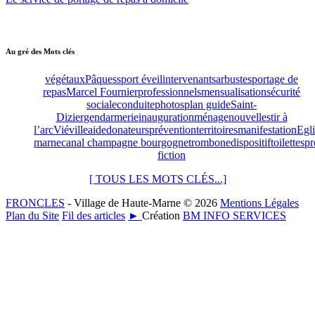
Au gré des Mots clés
végétaux
Pâques
sport éveil
intervenants
arbustes
portage de
repas
Marcel Fournier
professionnels
mensualisation
sécurité
sociale
conduite
photos
plan guide
Saint-
Dizier
gendarmerie
inauguration
ménage
nouvelles
tir à
l’arc
Viéville
aide
donateurs
prévention
territoires
manifestation
Egli
marne
canal champagne bourgogne
trombone
dispositif
toilettes
pr
fiction
[ TOUS LES MOTS CLÉS...]
FRONCLES
- Village de Haute-Marne © 2026
Mentions Légales
Plan du Site
Fil des articles
►
Création
BM INFO SERVICES