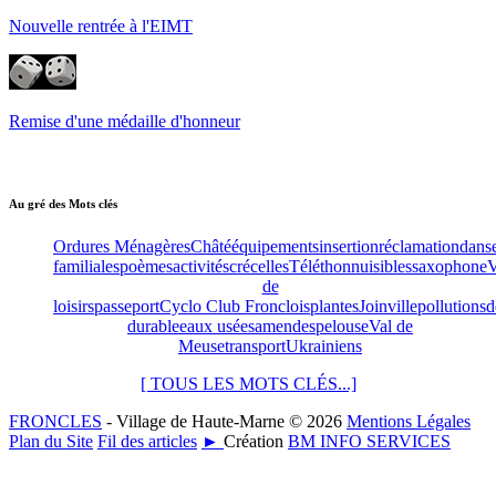
Nouvelle rentrée à l'EIMT
Remise d'une médaille d'honneur
Au gré des Mots clés
Ordures Ménagères
Châté
équipements
insertion
réclamation
dans
familiales
poèmes
activités
crécelles
Téléthon
nuisibles
saxophone
V
de
loisirs
passeport
Cyclo Club Fronclois
plantes
Joinville
pollutions
d
durable
eaux usées
amendes
pelouse
Val de
Meuse
transport
Ukrainiens
[ TOUS LES MOTS CLÉS...]
FRONCLES
- Village de Haute-Marne © 2026
Mentions Légales
Plan du Site
Fil des articles
►
Création
BM INFO SERVICES