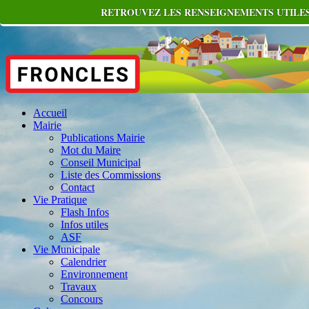
RETROUVEZ LES RENSEIGNEMENTS UTILES
Accueil
Mairie
Publications Mairie
Mot du Maire
Conseil Municipal
Liste des Commissions
Contact
Vie Pratique
Flash Infos
Infos utiles
ASF
Vie Municipale
Calendrier
Environnement
Travaux
Concours