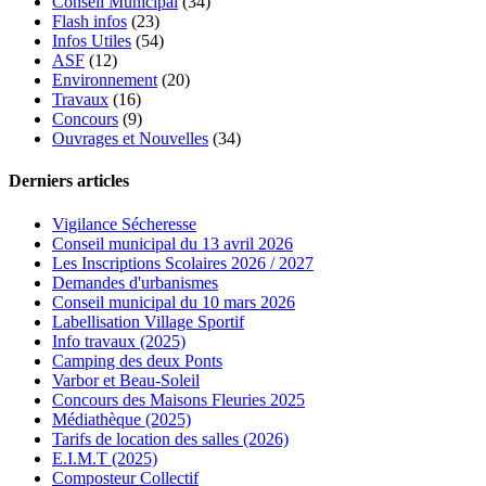
Conseil Municipal
(34)
Flash infos
(23)
Infos Utiles
(54)
ASF
(12)
Environnement
(20)
Travaux
(16)
Concours
(9)
Ouvrages et Nouvelles
(34)
Derniers articles
Vigilance Sécheresse
Conseil municipal du 13 avril 2026
Les Inscriptions Scolaires 2026 / 2027
Demandes d'urbanismes
Conseil municipal du 10 mars 2026
Labellisation Village Sportif
Info travaux (2025)
Camping des deux Ponts
Varbor et Beau-Soleil
Concours des Maisons Fleuries 2025
Médiathèque (2025)
Tarifs de location des salles (2026)
E.I.M.T (2025)
Composteur Collectif