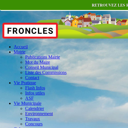
RETROUVEZ LES R
Accueil
Mairie
Publications Mairie
Mot du Maire
Conseil Municipal
Liste des Commissions
Contact
Vie Pratique
Flash Infos
Infos utiles
ASF
Vie Municipale
Calendrier
Environnement
Travaux
Concours