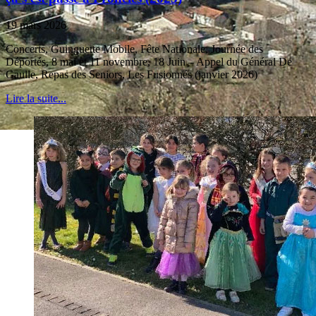
19 mars 2026
Concerts, Guinguette Mobile, Fête Nationale, Journée des
Déportés, 8 mai et 11 novembre, 18 Juin – Appel du Général De
Gaulle, Repas des Seniors, Les Fusionnés (janvier 2026)
Lire la suite...