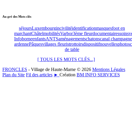
Au gré des Mots clés
séjours
Luxembourg
incivilité
identification
masques
foot en
marchant
Châtel
mobilités
Varbor
3ème fleur
documentaires
soins
v
Info
borne
enfants
ANTS
aménagements
chatons
canal champagne
ardenne
Pâques
villages fleuris
trottoirs
dispositif
nouvelles
photos
c
de table
[ TOUS LES MOTS CLÉS...]
FRONCLES
- Village de Haute-Marne © 2026
Mentions Légales
Plan du Site
Fil des articles
►
Création
BM INFO SERVICES