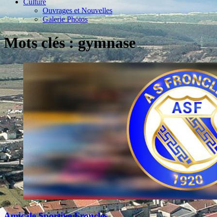
Culture
Ouvrages et Nouvelles
Galerie Photos
Mots clés : gymnase
Amicale Sportive Froncles