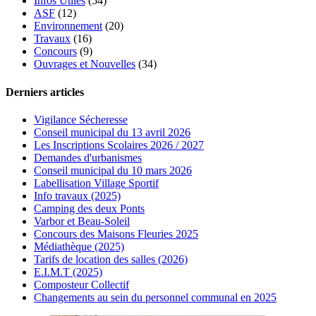
Infos Utiles
(54)
ASF
(12)
Environnement
(20)
Travaux
(16)
Concours
(9)
Ouvrages et Nouvelles
(34)
Derniers articles
Vigilance Sécheresse
Conseil municipal du 13 avril 2026
Les Inscriptions Scolaires 2026 / 2027
Demandes d'urbanismes
Conseil municipal du 10 mars 2026
Labellisation Village Sportif
Info travaux (2025)
Camping des deux Ponts
Varbor et Beau-Soleil
Concours des Maisons Fleuries 2025
Médiathèque (2025)
Tarifs de location des salles (2026)
E.I.M.T (2025)
Composteur Collectif
Changements au sein du personnel communal en 2025