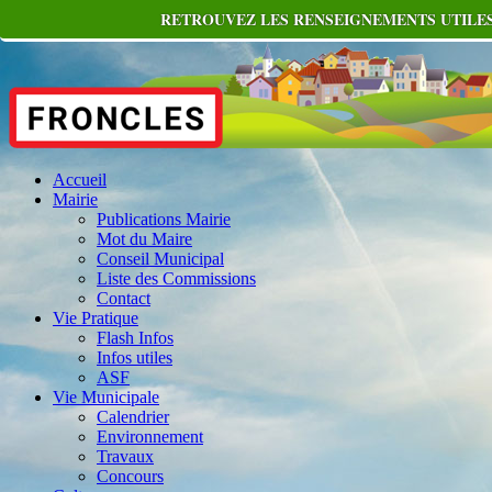
RETROUVEZ LES RENSEIGNEMENTS UTILES
Accueil
Mairie
Publications Mairie
Mot du Maire
Conseil Municipal
Liste des Commissions
Contact
Vie Pratique
Flash Infos
Infos utiles
ASF
Vie Municipale
Calendrier
Environnement
Travaux
Concours