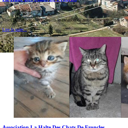
22 février 2023
Voici la seconde année depuis la création de notre association qui se 
Lire la suite...
Association La Halte Des Chats De Froncles