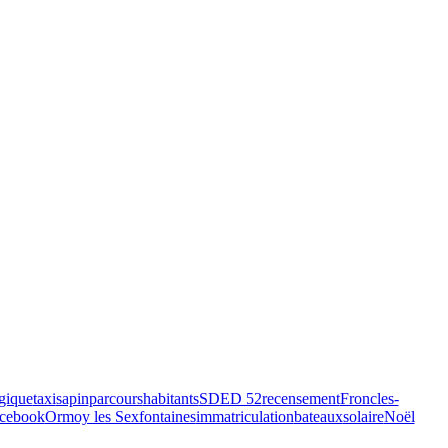
gique
taxi
sapin
parcours
habitants
SDED 52
recensement
Froncles-
acebook
Ormoy les Sexfontaines
immatriculation
bateaux
solaire
Noël