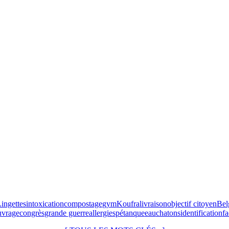
ingettes
intoxication
compostage
gym
Koufra
livraison
objectif citoyen
Bel
uvrage
congrès
grande guerre
allergies
pétanque
eau
chatons
identification
f