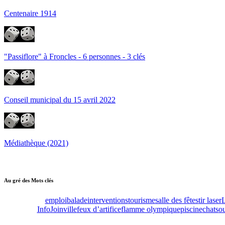
Centenaire 1914
"Passiflore" à Froncles - 6 personnes - 3 clés
Conseil municipal du 15 avril 2022
Médiathèque (2021)
Au gré des Mots clés
emploi
balade
interventions
tourisme
salle des fêtes
tir laser
L
Info
Joinville
feux d’artifice
flamme olympique
piscine
chats
o