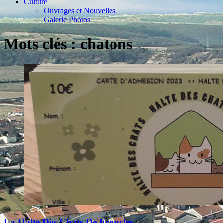
Culture
Ouvrages et Nouvelles
Galerie Photos
Mots clés : chatons
La Halte Des Chats De Froncles