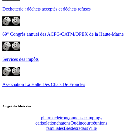
Déchetterie : déchets acceptés et déchets refusés
69° Congrès annuel des ACPG/CATM/OPEX de la Haute-Marne
Services des impôts
Association La Halte Des Chats De Froncles
Au gré des Mots clés
pharmacie
tronçonneuse
camping-
car
isolation
chatons
Oudincourt
réunions
familiales
Biesles
radars
Ville