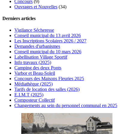
Concours
(9)
Ouvrages et Nouvelles
(34)
Derniers articles
Vigilance Sécheresse
Conseil municipal du 13 avril 2026
Les Inscriptions Scolaires 2026 / 2027
Demandes d'urbanismes
Conseil municipal du 10 mars 2026
Labellisation Village Sportif
Info travaux (2025)
Camping des deux Ponts
Varbor et Beau-Soleil
Concours des Maisons Fleuries 2025
Médiathèque (2025)
Tarifs de location des salles (2026)
E.I.M.T (2025)
Composteur Collectif
Changements au sein du personnel communal en 2025