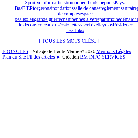
Sportive
informations
trombone
urbanisme
ponts
Pays-
Bas
FJEP
forgerons
inondations
salle de danse
règlement sanitaire
de comptes
espace
beausoleil
grande guerre
chant
bennes à verre
patrimoine
démarch
de découverte
eaux usées
toilettes
sport éveil
cyclos
Résidence
Les Lilas
[ TOUS LES MOTS CLÉS...]
FRONCLES
- Village de Haute-Marne © 2026
Mentions Légales
Plan du Site
Fil des articles
►
Création
BM INFO SERVICES