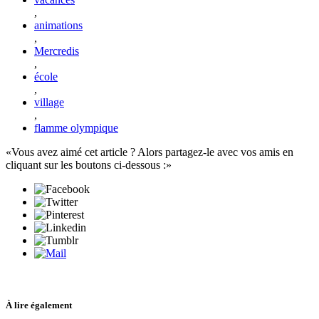
,
animations
,
Mercredis
,
école
,
village
,
flamme olympique
Vous avez aimé cet article ? Alors partagez-le avec vos amis en
cliquant sur les boutons ci-dessous :
À lire également