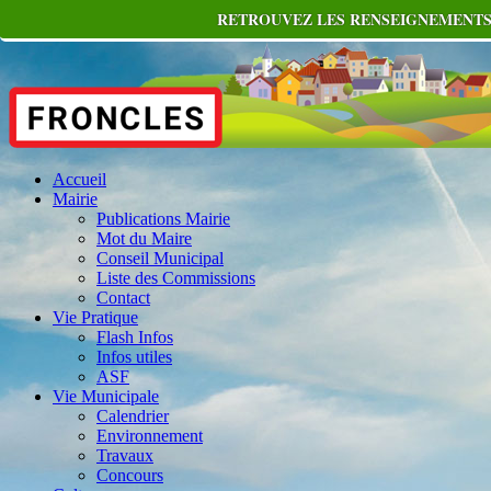
RETROUVEZ LES RENSEIGNEMENTS 
Accueil
Mairie
Publications Mairie
Mot du Maire
Conseil Municipal
Liste des Commissions
Contact
Vie Pratique
Flash Infos
Infos utiles
ASF
Vie Municipale
Calendrier
Environnement
Travaux
Concours