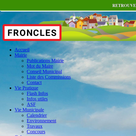
RETROUVEZ
Accueil
Mairie
Publications Mairie
Mot du Maire
Conseil Municipal
Liste des Commissions
Contact
Vie Pratique
Flash Infos
Infos utiles
ASF
Vie Municipale
Calendrier
Environnement
Travaux
Concours