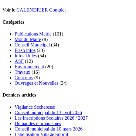
Voir le
CALENDRIER Complet
Catégories
Publications Mairie
(101)
Mot du Maire
(8)
Conseil Municipal
(34)
Flash infos
(23)
Infos Utiles
(54)
ASF
(12)
Environnement
(20)
Travaux
(16)
Concours
(9)
Ouvrages et Nouvelles
(34)
Derniers articles
Vigilance Sécheresse
Conseil municipal du 13 avril 2026
Les Inscriptions Scolaires 2026 / 2027
Demandes d'urbanismes
Conseil municipal du 10 mars 2026
Labellisation Village Sportif