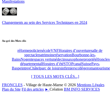
Manifestations
Changements au sein des Services Techniques en 2024
Au gré des Mots clés
réforme
policiers
école
VNF
Horaires d’ouverture
salle de
spectacle
patrimoine
réservation
Bourbonne-les-
Bains
Nogent
espaces verts
médecins
saxophone
propriété
froncles
départemental
Horaires d’été
STOP
canal
Suisse
Pays-
Bas
peintres
Châtel
parc de loisirs
infirmiers
collège
roman
tourisme
[ TOUS LES MOTS CLÉS...]
FRONCLES
- Village de Haute-Marne © 2026
Mentions Légales
Plan du Site
Fil des articles
►
Création
BM INFO SERVICES