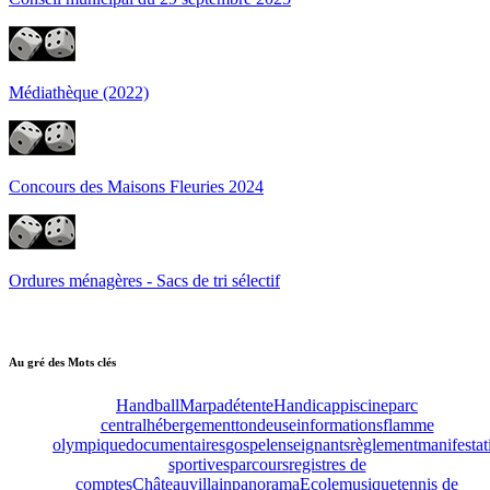
Médiathèque (2022)
Concours des Maisons Fleuries 2024
Ordures ménagères - Sacs de tri sélectif
Au gré des Mots clés
Handball
Marpa
détente
Handicap
piscine
parc
central
hébergement
tondeuse
informations
flamme
olympique
documentaires
gospel
enseignants
règlement
manifestat
sportives
parcours
registres de
comptes
Châteauvillain
panorama
Ecole
musique
tennis de