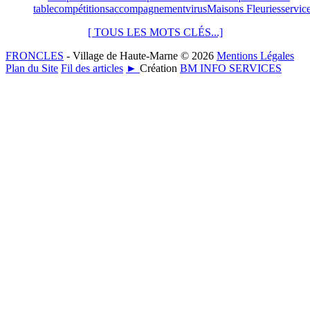
table
compétitions
accompagnement
virus
Maisons Fleuries
servic
[ TOUS LES MOTS CLÉS...]
FRONCLES
- Village de Haute-Marne © 2026
Mentions Légales
Plan du Site
Fil des articles
►
Création
BM INFO SERVICES