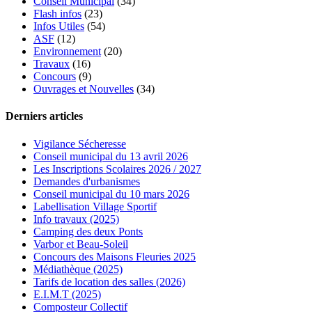
Conseil Municipal
(34)
Flash infos
(23)
Infos Utiles
(54)
ASF
(12)
Environnement
(20)
Travaux
(16)
Concours
(9)
Ouvrages et Nouvelles
(34)
Derniers articles
Vigilance Sécheresse
Conseil municipal du 13 avril 2026
Les Inscriptions Scolaires 2026 / 2027
Demandes d'urbanismes
Conseil municipal du 10 mars 2026
Labellisation Village Sportif
Info travaux (2025)
Camping des deux Ponts
Varbor et Beau-Soleil
Concours des Maisons Fleuries 2025
Médiathèque (2025)
Tarifs de location des salles (2026)
E.I.M.T (2025)
Composteur Collectif