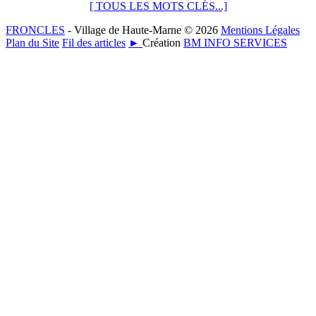
[ TOUS LES MOTS CLÉS...]
FRONCLES
- Village de Haute-Marne © 2026
Mentions Légales
Plan du Site
Fil des articles
►
Création
BM INFO SERVICES