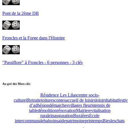
Pont de la 2ème DB
Froncles et la Forge dans l'Histoire
"Passiflore" à Froncles - 6 personnes - 3 clés
Au gré des Mots clés
Résidence Les Lilas
centre socio-
culturel
Retraite
toitures
contes
accueil de loisirs
loisirs
habitat
festiv
d’adhésion
démarches
villages fleuris
tennis de
table
démolition
rénovation
Mairie
revitalisation
rurale
inauguration
Buxières
Ecole
intercommunale
bal
soins
aide
patrimoine
printemps
Biesles
chats