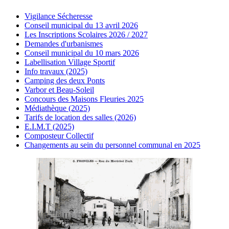
Vigilance Sécheresse
Conseil municipal du 13 avril 2026
Les Inscriptions Scolaires 2026 / 2027
Demandes d'urbanismes
Conseil municipal du 10 mars 2026
Labellisation Village Sportif
Info travaux (2025)
Camping des deux Ponts
Varbor et Beau-Soleil
Concours des Maisons Fleuries 2025
Médiathèque (2025)
Tarifs de location des salles (2026)
E.I.M.T (2025)
Composteur Collectif
Changements au sein du personnel communal en 2025