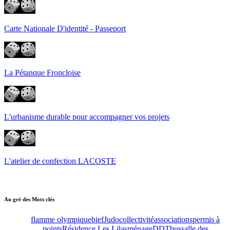
Carte Nationale D'identité - Passeport
La Pétanque Froncloise
L'urbanisme durable pour accompagner vos projets
L'atelier de confection LACOSTE
Au gré des Mots clés
flamme olympique
bief
Judo
collectivité
associations
permis à
points
Résidence Les Lilas
ménage
DDT
bus
salle des