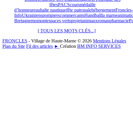
fêtes
PACS
cours
médaille
d’honneur
eau
halte nautique
fête patronale
hébergement
Froncles-
Info
Ukrainiens
pompiers
commerçants
Handball
la marne
animati
Bretagne
momont
espaces verts
projet
animaux
roman
pharmacie
Pa
[ TOUS LES MOTS CLÉS...]
FRONCLES
- Village de Haute-Marne © 2026
Mentions Légales
Plan du Site
Fil des articles
►
Création
BM INFO SERVICES