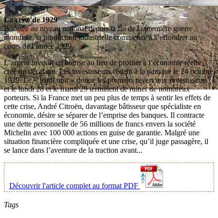
La crise de 1929
Boostée au niveau national depuis la fin de la première guerre
mondiale, la production industrielle commence à s’effondrer au
cours de l’année 1929.
L’argent investit en bourse au lieu de profiter à l’économie réelle
créé un décalage. Les investisseurs cèdent à la panique le 24 octobre
1929. Le « jeudi noir » donne les premiers revers aux investisseurs
et le lundi 28 et le mardi 29 terminent de ruiner de nombreux
porteurs. Si la France met un peu plus de temps à sentir les effets de
cette crise, André Citroën, davantage bâtisseur que spécialiste en
économie, désire se séparer de l’emprise des banques. Il contracte
une dette personnelle de 56 millions de francs envers la société
Michelin avec 100 000 actions en guise de garantie. Malgré une
situation financière compliquée et une crise, qu’il juge passagère, il
se lance dans l’aventure de la traction avant...
Découvrir l'article complet au format PDF
Tags