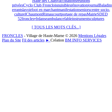
Halte des Chats
vaccinations
réunions
privées
Cyclo Club Fronclois
nuisibles
rénovation
journal
Baladin
errants
lavoir
foot en marchant
manifestation
seniors
centre socio-
culturel
Chaumont
Rimaucourt
portage de repas
Mairie
SDED
52
froncles•fr
danse
ambulance
fable
instrument
sculptures
[ TOUS LES MOTS CLÉS...]
FRONCLES
- Village de Haute-Marne © 2026
Mentions Légales
Plan du Site
Fil des articles
►
Création
BM INFO SERVICES