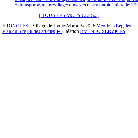
52
transport
gymnase
village
courses
recensement
bief
Joinville
EFS
[ TOUS LES MOTS CLÉS...]
FRONCLES
- Village de Haute-Marne © 2026
Mentions Légales
Plan du Site
Fil des articles
►
Création
BM INFO SERVICES