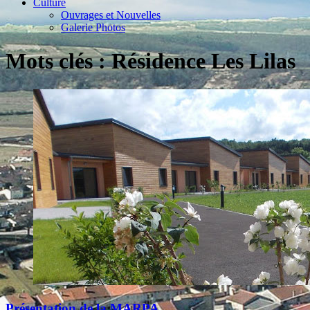
Culture
Ouvrages et Nouvelles
Galerie Photos
Mots clés : Résidence Les Lilas
Présentation de la MARPA