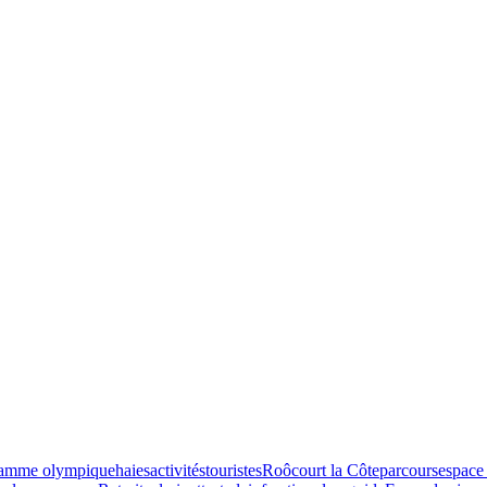
lamme olympique
haies
activités
touristes
Roôcourt la Côte
parcours
espace 