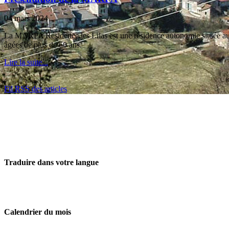
04 mars 2024
La MARPA Résidence les Lilas est une résidence autonomie située au
âgées de plus de 60 ans.
Lire la suite...
Fil RSS des articles
Traduire dans votre langue
Calendrier du mois