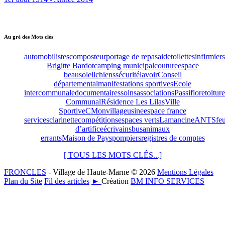
Au gré des Mots clés
automobilistes
composteur
portage de repas
aide
toilettes
infirmiers
Brigitte Bardot
camping municipal
couture
espace
beausoleil
chiens
sécurité
lavoir
Conseil
départemental
manifestations sportives
Ecole
intercommunale
documentaires
soins
associations
Passiflore
toitur
Communal
Résidence Les Lilas
Ville
Sportive
CMonvillage
usine
espace france
services
clarinette
compétitions
espaces verts
Lamancine
ANTS
fe
d’artifice
écrivains
bus
animaux
errants
Maison de Pays
pompiers
registres de comptes
[ TOUS LES MOTS CLÉS...]
FRONCLES
- Village de Haute-Marne © 2026
Mentions Légales
Plan du Site
Fil des articles
►
Création
BM INFO SERVICES