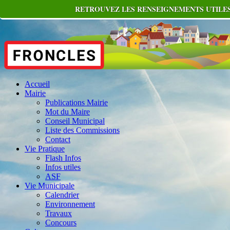
RETROUVEZ LES RENSEIGNEMENTS UTILES
Accueil
Mairie
Publications Mairie
Mot du Maire
Conseil Municipal
Liste des Commissions
Contact
Vie Pratique
Flash Infos
Infos utiles
ASF
Vie Municipale
Calendrier
Environnement
Travaux
Concours