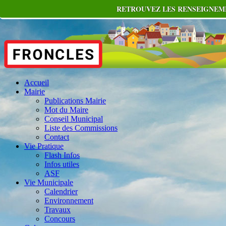
RETROUVEZ LES RENSEIGNEME
Accueil
Mairie
Publications Mairie
Mot du Maire
Conseil Municipal
Liste des Commissions
Contact
Vie Pratique
Flash Infos
Infos utiles
ASF
Vie Municipale
Calendrier
Environnement
Travaux
Concours