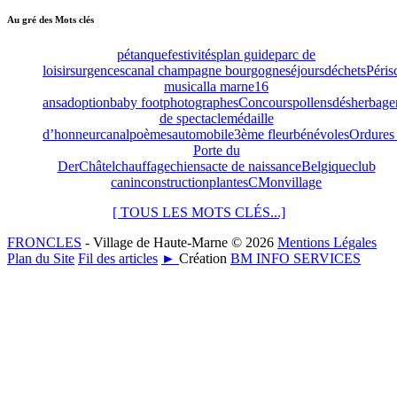
Au gré des Mots clés
pétanque
festivités
plan guide
parc de
loisirs
urgences
canal champagne bourgogne
séjours
déchets
Péris
musical
la marne
16
ans
adoption
baby foot
photographes
Concours
pollens
désherbage
de spectacle
médaille
d’honneur
canal
poèmes
automobile
3ème fleur
bénévoles
Ordures
Porte du
Der
Châtel
chauffage
chiens
acte de naissance
Belgique
club
canin
construction
plantes
CMonvillage
[ TOUS LES MOTS CLÉS...]
FRONCLES
- Village de Haute-Marne © 2026
Mentions Légales
Plan du Site
Fil des articles
►
Création
BM INFO SERVICES