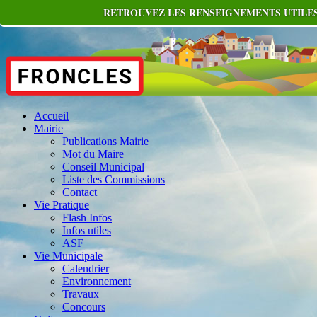
RETROUVEZ LES RENSEIGNEMENTS UTILES
Accueil
Mairie
Publications Mairie
Mot du Maire
Conseil Municipal
Liste des Commissions
Contact
Vie Pratique
Flash Infos
Infos utiles
ASF
Vie Municipale
Calendrier
Environnement
Travaux
Concours