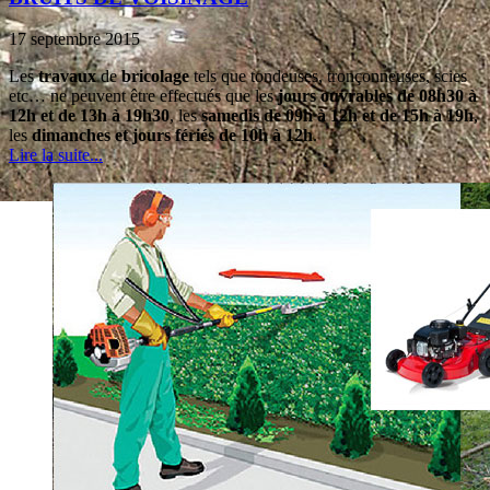
17 septembre 2015
Les
travaux
de
bricolage
tels que tondeuses, tronçonneuses, scies
etc… ne peuvent être effectués que les
jours ouvrables de 08h30 à
12h et de 13h à 19h30
, les
samedis de 09h à 12h et de 15h à 19h
,
les
dimanches et jours fériés de 10h à 12h
.
Lire la suite...