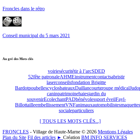
Froncles dans le rétro
Conseil municipal du 5 mars 2021
Au gré des Mots clés
voirie
sécurité
tir à l’arc
SDED
52
fête patronale
AHME
instrument
contacts
abris
tir
laser
conseils
fondation Brigitte
Bardot
poubelles
cyclos
bateaux
Daillancourt
groupe médical
Judo
canin
patrimoine
haies
jardin du
souvenir
Ecole
chant
PAD
bénévoles
sport éveil
Fayl-
Billot
taille
embellissement
VNF
animaux
automobilistes
maquette
sociale
particuliers
[ TOUS LES MOTS CLÉS...]
FRONCLES
- Village de Haute-Marne © 2026
Mentions Légales
Plan du Site
Fil des articles
►
Création
BM INFO SERVICES