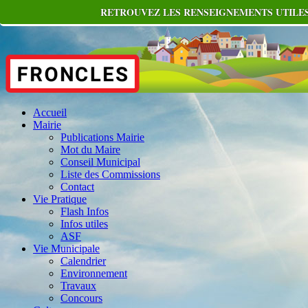
RETROUVEZ LES RENSEIGNEMENTS UTILES
Accueil
Mairie
Publications Mairie
Mot du Maire
Conseil Municipal
Liste des Commissions
Contact
Vie Pratique
Flash Infos
Infos utiles
ASF
Vie Municipale
Calendrier
Environnement
Travaux
Concours