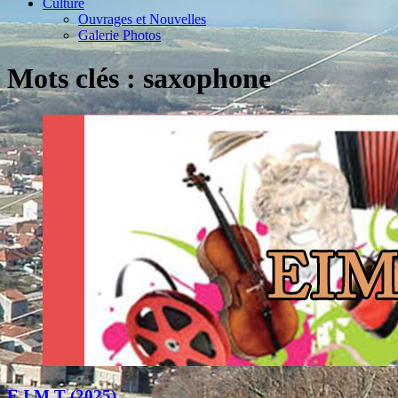
Culture
Ouvrages et Nouvelles
Galerie Photos
Mots clés : saxophone
E.I.M.T (2025)