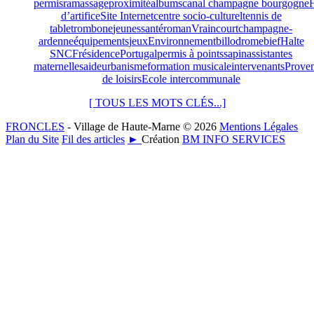
permis
ramassage
proximité
albums
canal champagne bourgogne
H
d’artifice
Site Internet
centre socio-culturel
tennis de
table
trombone
jeunes
santé
roman
Vraincourt
champagne-
ardenne
équipements
jeux
Environnement
billodrome
bief
Halte
SNCF
résidence
Portugal
permis à points
sapin
assistantes
maternelles
aide
urbanisme
formation musicale
intervenants
Prove
de loisirs
Ecole intercommunale
[ TOUS LES MOTS CLÉS...]
FRONCLES
- Village de Haute-Marne © 2026
Mentions Légales
Plan du Site
Fil des articles
►
Création
BM INFO SERVICES