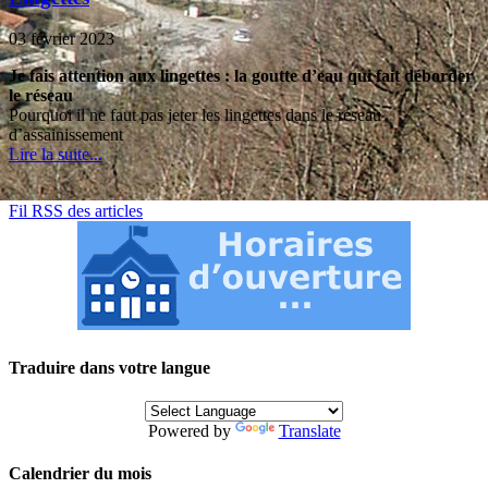
03 février 2023
Je fais attention aux lingettes : la goutte d’eau qui fait déborder
le réseau
Pourquoi il ne faut pas jeter les lingettes dans le réseau
d’assainissement
Lire la suite...
Fil RSS des articles
Traduire dans votre langue
Powered by
Translate
Calendrier du mois