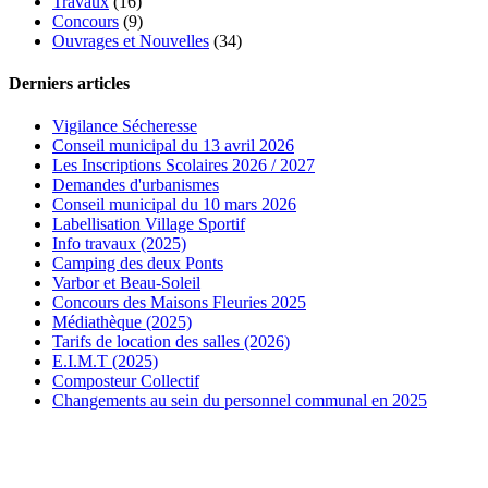
Travaux
(16)
Concours
(9)
Ouvrages et Nouvelles
(34)
Derniers articles
Vigilance Sécheresse
Conseil municipal du 13 avril 2026
Les Inscriptions Scolaires 2026 / 2027
Demandes d'urbanismes
Conseil municipal du 10 mars 2026
Labellisation Village Sportif
Info travaux (2025)
Camping des deux Ponts
Varbor et Beau-Soleil
Concours des Maisons Fleuries 2025
Médiathèque (2025)
Tarifs de location des salles (2026)
E.I.M.T (2025)
Composteur Collectif
Changements au sein du personnel communal en 2025