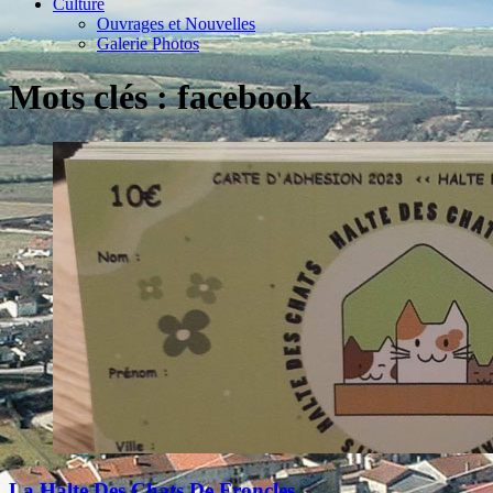
Culture
Ouvrages et Nouvelles
Galerie Photos
Mots clés : facebook
La Halte Des Chats De Froncles