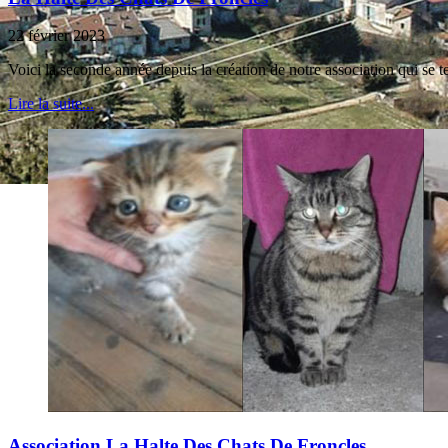
22 février 2023
Voici la seconde année depuis la création de notre association qui se 
Lire la suite...
Association La Halte Des Chats De Froncles