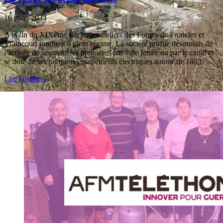
16 mars 2024
A la fin du XIXème siècle, les ateliers des Forges de Froncles et
Vraincourt tournent à plein régime. La société profite désormais de
l’arrivée de ses matières premières par voie ferrée ou par le canal et
se dote de ses premiers équipements électriques autour de 1893.
Lire la suite...