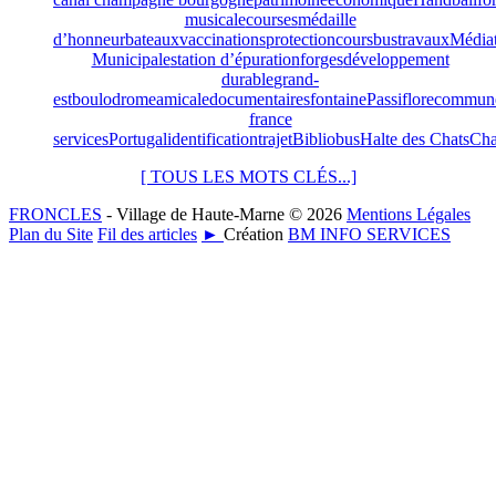
musicale
courses
médaille
d’honneur
bateaux
vaccinations
protection
cours
bus
travaux
Média
Municipale
station d’épuration
forges
développement
durable
grand-
est
boulodrome
amicale
documentaires
fontaine
Passiflore
commun
france
services
Portugal
identification
trajet
Bibliobus
Halte des Chats
Ch
[ TOUS LES MOTS CLÉS...]
FRONCLES
- Village de Haute-Marne © 2026
Mentions Légales
Plan du Site
Fil des articles
►
Création
BM INFO SERVICES