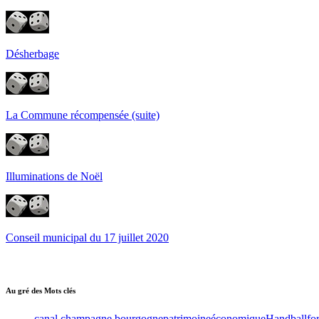
Désherbage
La Commune récompensée (suite)
Illuminations de Noël
Conseil municipal du 17 juillet 2020
Au gré des Mots clés
canal champagne bourgogne
patrimoine
économique
Handball
fo