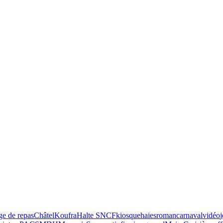
ge de repas
Châtel
Koufra
Halte SNCF
kiosque
haies
roman
carnaval
vidéo