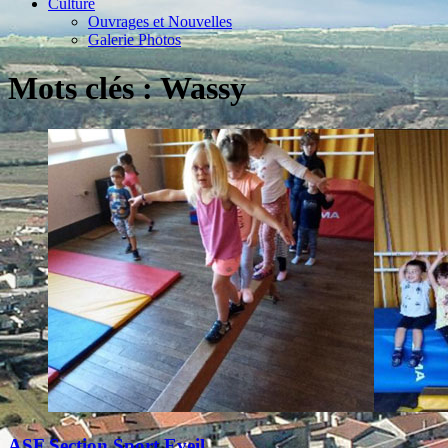
Culture
Ouvrages et Nouvelles
Galerie Photos
Mots clés : Wassy
ASF Section Sport Eveil