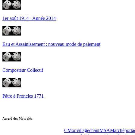
1er août 1914 - Année 2014
Eau et Assainissement : nouveau mode de paiement
Composteur Collectif
Pâtre à Froncles 1771
Au gré des Mots clés
CMonvillage
chant
MSA
Marché
porta